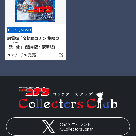
Blu-ray&DVD
劇場版『名探偵コナン 隻眼の
フラッシュバック
残像
』(通常版・豪華版)
2025/11/26 発売
公式 X アカウント
@CollectorsConan