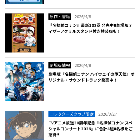
原作・書籍
2026/4/8
『名探偵コナン』最新108巻 発売中!!劇場版テ
ィザーアクリルスタンド付き特装版も！
劇場版情報
2026/4/8
劇場版『名探偵コナン ハイウェイの堕天使』オ
リジナル・サウンドトラック発売中！
コレクターズクラブ限定
2026/3/27
TVアニメ放送30周年記念『名探偵コナン スペ
シャルコンサート2026』に合計4組8名様をご
招待!!