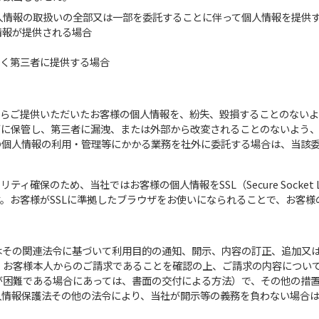
人情報の取扱いの全部又は一部を委託することに伴って個人情報を提供
情報が提供される場合
なく第三者に提供する場合
からご提供いただいたお客様の個人情報を、紛失、毀損することのない
下に保管し、第三者に漏洩、または外部から改変されることのないよう、
の個人情報の利用・管理等にかかる業務を社外に委託する場合は、当該
ィ確保のため、当社ではお客様の個人情報をSSL（Secure Socket
。お客様がSSLに準拠したブラウザをお使いになられることで、お客
はその関連法令に基づいて利用目的の通知、開示、内容の訂正、追加又
、お客様本人からのご請求であることを確認の上、ご請求の内容につい
が困難である場合にあっては、書面の交付による方法）で、その他の措
人情報保護法その他の法令により、当社が開示等の義務を負わない場合