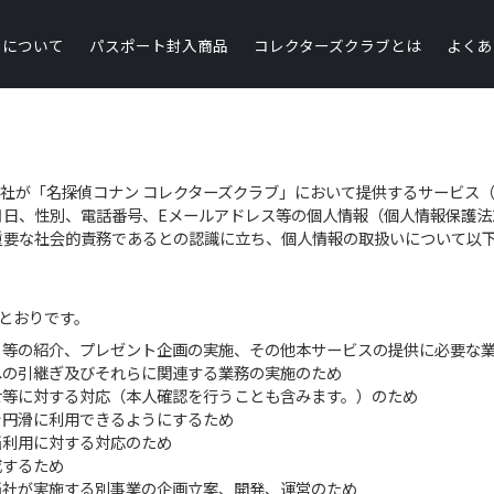
トについて
パスポート封入商品
コレクターズクラブとは
よくあ
、当社が「名探偵コナン コレクターズクラブ」において提供するサービス
日、性別、電話番号、Eメールアドレス等の個人情報（個人情報保護法
重要な社会的責務であるとの認識に立ち、個人情報の取扱いについて以
とおりです。
ト等の紹介、プレゼント企画の実施、その他本サービスの提供に必要な
への引継ぎ及びそれらに関連する業務の実施のため
せ等に対する対応（本人確認を行うことも含みます。）のため
を円滑に利用できるようにするため
当利用に対する対応のため
成するため
当社が実施する別事業の企画立案、開発、運営のため