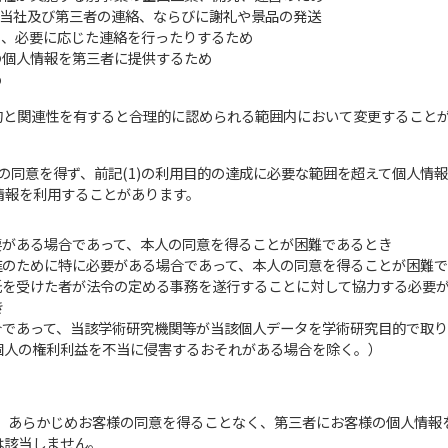
、当社及び第三者の連絡、ならびに謝礼や景品の発送
り、必要に応じた連絡を行ったりするため
の個人情報を第三者に提供するため
め
目的と関連性を有すると合理的に認められる範囲内において変更すること
の同意を得ず、前記(1)の利用目的の達成に必要な範囲を超えて個人情
人情報を利用することがあります。
要がある場合であって、本人の同意を得ることが困難であるとき
進のために特に必要がある場合であって、本人の同意を得ることが困難
託を受けた者が法令の定める事務を遂行することに対して協力する必要
き
合であって、当該学術研究機関等が当該個人データを学術研究目的で取
個人の権利利益を不当に侵害するおそれがある場合を除く。）
き、あらかじめお客様の同意を得ることなく、第三者にお客様の個人情
は該当しません。