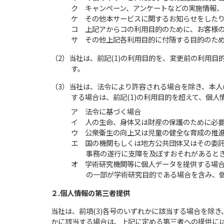
ク キャンペーン、アンケートなどの実施情報
ケ その他本サービスに関するお知らせをした
コ 上記アからコの利用目的のために、お客様
サ その他上記各利用目的に付随する目的のた
（2）当社は、前記(1)の利用目的を、変更前の利用
す。
（3）当社は、法令により許容される場合を除き、本人
する場合は、前記(1)の利用目的を超えて、個
ア 法令に基づく場合
イ 人の生命、身体又は財産の保護のために必
ウ 公衆衛生の向上又は児童の健全な育成の推
エ 国の機関もしくは地方公共団体又はその委
事務の遂行に支障を及ぼすおそれがあると
オ 学術研究機関等に個人データを提供する場
の一部が学術研究目的である場合を含み、
２.個人情報の第三者提供
当社は、前項(3)各号のいずれかに該当する場合を除
かに該当する場合は、上記に定める第三者への提供に