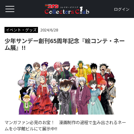
ログイン
イベント・グッズ
2024/6/28
少年サンデー創刊65周年記念『絵コンテ・ネー
ム展』!!
マンガファン必見のお宝！ 漫画制作の過程で生み出されるネー
ムを小学館ビルにて展示中!!