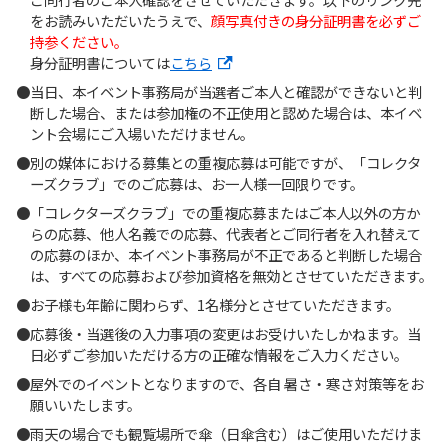
をお読みいただいたうえで、
顔写真付きの身分証明書を必ずご
持参ください。
身分証明書については
こちら
当日、本イベント事務局が当選者ご本人と確認ができないと判
断した場合、または参加権の不正使用と認めた場合は、本イベ
ント会場にご入場いただけません。
別の媒体における募集との重複応募は可能ですが、「コレクタ
ーズクラブ」でのご応募は、お一人様一回限りです。
「コレクターズクラブ」での重複応募またはご本人以外の方か
らの応募、他人名義での応募、代表者とご同行者を入れ替えて
の応募のほか、本イベント事務局が不正であると判断した場合
は、すべての応募および参加資格を無効とさせていただきます。
お子様も年齢に関わらず、1名様分とさせていただきます。
応募後・当選後の入力事項の変更はお受けいたしかねます。当
日必ずご参加いただける方の正確な情報をご入力ください。
屋外でのイベントとなりますので、各自 暑さ・寒さ対策等をお
願いいたします。
雨天の場合でも観覧場所で傘（日傘含む）はご使用いただけま