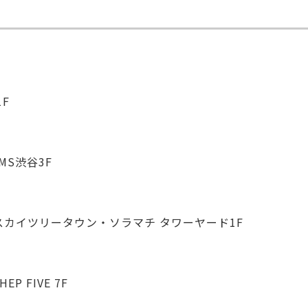
1F
EMS渋谷3F
 東京スカイツリータウン・ソラマチ タワーヤード1F
P FIVE 7F