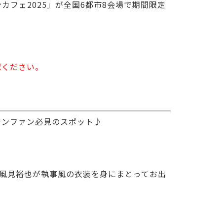
ンカフェ2025」が全国6都市8会場で期間限定
認ください。
ナンファン必見のスポット♪
風見裕也が執事風の衣装を身にまとってお出