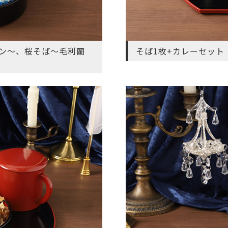
ナン～、桜そば～毛利蘭
そば1枚+カレーセット