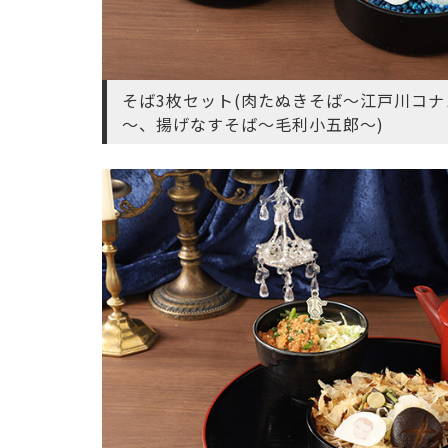
そば3枚セット(肉たぬきそば～江戸川コ
～、揚げなすそば～毛利小五郎～)